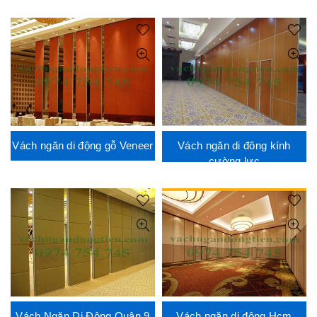
Vách ngăn di động gỗ Veneer
Vách ngăn di đông kính
cường lực
Vách Ngăn Di Động Quận 9
Vách ngăn di động Hcm