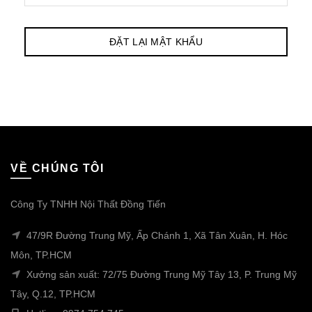
ĐẶT LẠI MẬT KHẨU
VỀ CHÚNG TÔI
Công Ty TNHH Nội Thất Đồng Tiến
47/9R Đường Trung Mỹ, Ấp Chánh 1, Xã Tân Xuân, H. Hóc
Môn, TP.HCM
Xưởng sản xuất: 72/75 Đường Trung Mỹ Tây 13, P. Trung Mỹ
Tây, Q.12, TP.HCM