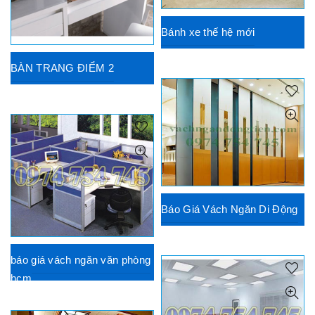
Bánh xe thế hệ mới
BÀN TRANG ĐIỂM 2
Báo Giá Vách Ngăn Di Động
báo giá vách ngăn văn phòng
hcm