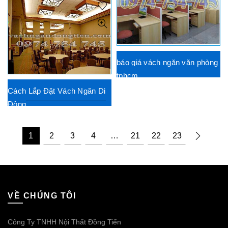
báo giá vách ngăn văn phòng
tphcm
Cách Lắp Đặt Vách Ngăn Di
Động
1
2
3
4
…
21
22
23
VỀ CHÚNG TÔI
Công Ty TNHH Nội Thất Đồng Tiến