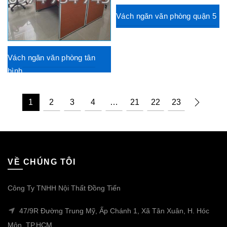
Vách ngăn văn phòng quận 5
Vách ngăn văn phòng tân
bình
1
2
3
4
…
21
22
23
VỀ CHÚNG TÔI
Công Ty TNHH Nội Thất Đồng Tiến
47/9R Đường Trung Mỹ, Ấp Chánh 1, Xã Tân Xuân, H. Hóc
Môn, TP.HCM