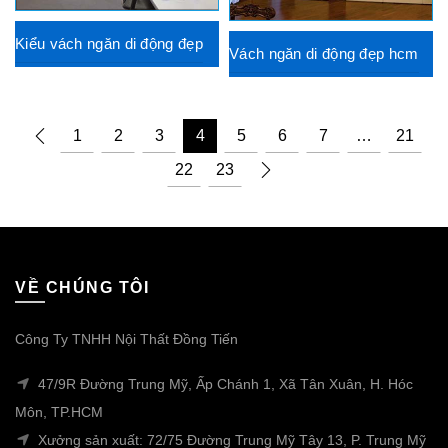
Kiểu vách ngăn di động đẹp
Vách ngăn di động đẹp hcm
1
2
3
4
5
6
7
…
21
22
23
VỀ CHÚNG TÔI
Công Ty TNHH Nội Thất Đồng Tiến
47/9R Đường Trung Mỹ, Ấp Chánh 1, Xã Tân Xuân, H. Hóc
Môn, TP.HCM
Xưởng sản xuất: 72/75 Đường Trung Mỹ Tây 13, P. Trung Mỹ