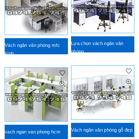
Lựa chọn vách ngăn văn
Vách ngăn văn phòng mfc
phòng
kính
Vách ngăn văn phòng gỗ đẹp
vach ngan van phong hcm