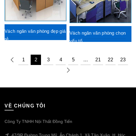
Vách ngăn văn phòng đẹp giá
Vách ngăn văn phòng chọn
rẻ
yếu tố
1
2
3
4
5
…
21
22
23
VỀ CHÚNG TÔI
Công Ty TNHH Nội Thất Đồng Tiến
47/9R Đường Trung Mỹ, Ấp Chánh 1, Xã Tân Xuân, H. Hóc