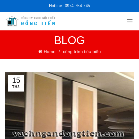
Hotline: 0974 754 745
BLOG
Home
công trình tiêu biểu
15
TH3