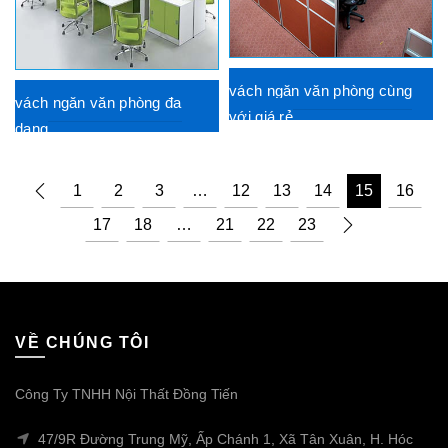
vách ngăn văn phòng cùng
vách ngăn văn phòng đa
với giá rẻ
dạng
1
2
3
…
12
13
14
15
16
17
18
…
21
22
23
VỀ CHÚNG TÔI
Công Ty TNHH Nội Thất Đồng Tiến
47/9R Đường Trung Mỹ, Ấp Chánh 1, Xã Tân Xuân, H. Hóc