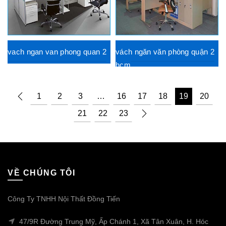
vach ngan van phong quan 2
vách ngăn văn phòng quận 2
hcm
1
2
3
…
16
17
18
19
20
21
22
23
VỀ CHÚNG TÔI
Công Ty TNHH Nội Thất Đồng Tiến
47/9R Đường Trung Mỹ, Ấp Chánh 1, Xã Tân Xuân, H. Hóc