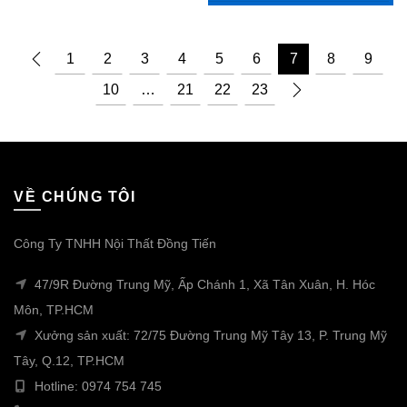
1
2
3
4
5
6
7
8
9
10
…
21
22
23
VỀ CHÚNG TÔI
Công Ty TNHH Nội Thất Đồng Tiến
47/9R Đường Trung Mỹ, Ấp Chánh 1, Xã Tân Xuân, H. Hóc
Môn, TP.HCM
Xưởng sản xuất: 72/75 Đường Trung Mỹ Tây 13, P. Trung Mỹ
Tây, Q.12, TP.HCM
Hotline: 0974 754 745