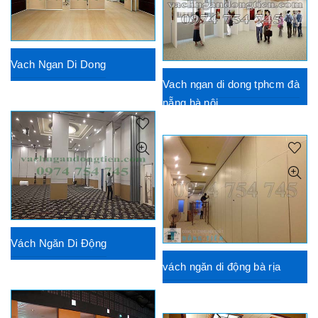
Vach Ngan Di Dong
Vach ngan di dong tphcm đà
nẵng hà nội
Vách Ngăn Di Động
vách ngăn di động bà rịa