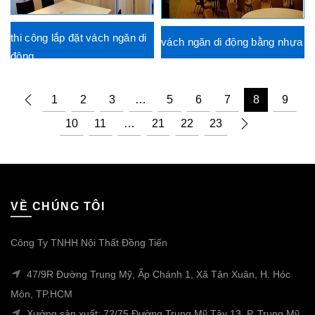
thi công lắp đặt vách ngăn di
vách ngăn di động bằng nhựa
động
1
2
3
…
5
6
7
8
9
10
11
…
21
22
23
VỀ CHÚNG TÔI
Công Ty TNHH Nội Thất Đồng Tiến
47/9R Đường Trung Mỹ, Ấp Chánh 1, Xã Tân Xuân, H. Hóc
Môn, TP.HCM
Xưởng sản xuất: 72/75 Đường Trung Mỹ Tây 13, P. Trung Mỹ