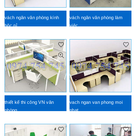
vách ngăn văn phòng kính
vách ngăn văn phòng làm
bộc nỉ
việc
thiết kế thi công VN văn
vach ngan van phong moi
phòng
nhat