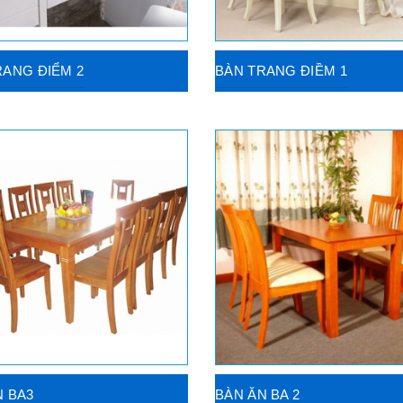
RANG ĐIỂM 2
BÀN TRANG ĐIỀM 1
N BA3
BÀN ĂN BA 2