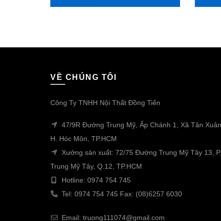
VỀ CHÚNG TÔI
Công Ty TNHH Nội Thất Đồng Tiến
47/9R Đường Trung Mỹ, Ấp Chánh 1, Xã Tân Xuân
H. Hóc Môn, TP.HCM
Xưởng sản xuất: 72/75 Đường Trung Mỹ Tây 13, P
Trung Mỹ Tây, Q.12, TP.HCM
Hotline: 0974 754 745
Tel: 0974 754 745 Fax: (08)6257 6030
Email: truong111074@gmail.com