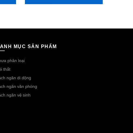
ANH MỤC SẢN PHẨM
ưa phân loại
i thất
ch ngăn di dộng
ách ngăn văn phòng
ch ngăn vệ sinh