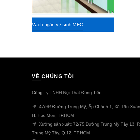
Vách ngăn vệ sinh MFC
VỀ CHÚNG TÔI
Công Ty TNHH Nội Thất Đồng Tiến
47/9R Đường Trung Mỹ, Ấp Chánh 1, Xã Tân Xuân
H. Hóc Môn, TP.HCM
Xưởng sản xuất: 72/75 Đường Trung Mỹ Tây 13, P
Trung Mỹ Tây, Q.12, TP.HCM