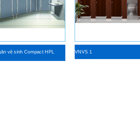
găn vệ sinh Compact HPL
VNVS 1