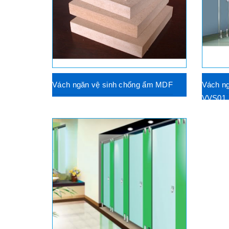
Vách ngăn vệ sinh chống ẩm MDF
Vách n
VVS01