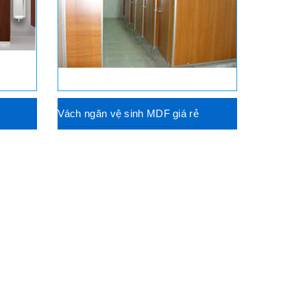
Vách ngăn vệ sinh MDF giá rẻ