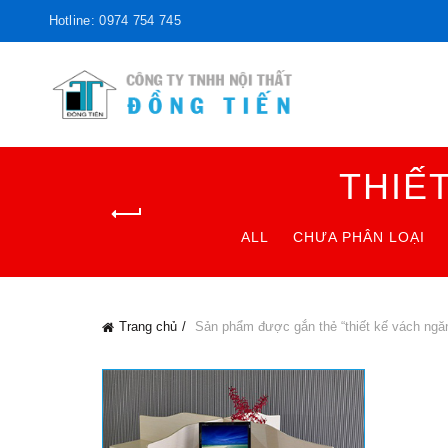
Hotline: 0974 754 745
THIẾ
ALL
CHƯA PHÂN LOẠI
Trang chủ
Sản phẩm được gắn thẻ “thiết kế vách ngă