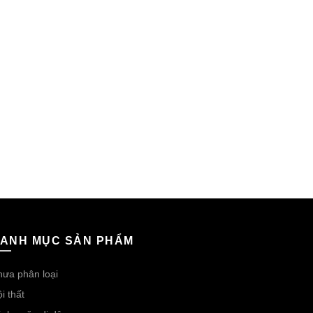
ANH MỤC SẢN PHẨM
ưa phân loại
i thất