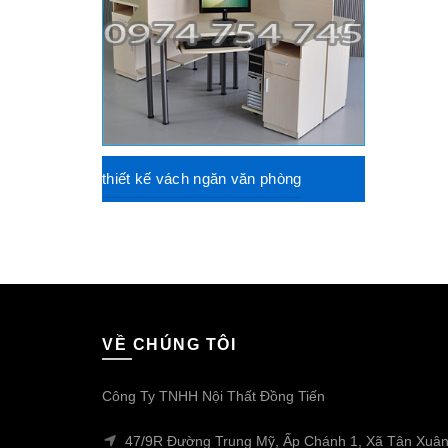
thiết kế vách ngăn văn phòng
VỀ CHÚNG TÔI
Công Ty TNHH Nội Thất Đồng Tiến
47/9R Đường Trung Mỹ, Ấp Chánh 1, Xã Tân Xuân