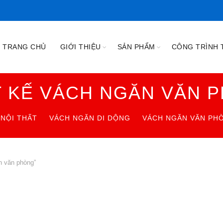
TRANG CHỦ
GIỚI THIỆU
SẢN PHẨM
CÔNG TRÌNH T
T KẾ VÁCH NGĂN VĂN 
NỘI THẤT
VÁCH NGĂN DI DỘNG
VÁCH NGĂN VĂN PH
n văn phòng”