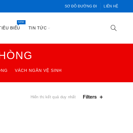
SƠ ĐỒ ĐƯỜNG ĐI
LIÊN HỆ
NEW
IÊU BIỂU
TIN TỨC
PHÒNG
ÒNG
VÁCH NGĂN VỆ SINH
Filters
Hiển thị kết quả duy nhất