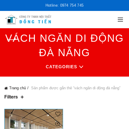
Hotline: 0974 754 745
VÁCH NGĂN DI ĐỘNG
ĐÀ NẴNG
CATEGORIES
Trang chủ
Sản phẩm được gắn thẻ “vách ngăn di động đà nẵng”
Filters