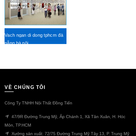
Vach ngan di dong tphcm đà
nẵng hà nội
VỀ CHÚNG TÔI
Công Ty TNHH Nội Thất Đồng Tiến
47/9R Đường Trung Mỹ, Ấp Chánh 1, Xã Tân Xuân, H. Hóc
Môn, TP.HCM
Xưởng sản xuất: 72/75 Đường Trung Mỹ Tây 13, P. Trung Mỹ