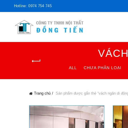
Hotline: 0974 754 745
VÁCH
ALL
CHƯA PHÂN LOẠI
Trang chủ
Sản phẩm được gắn thẻ “vách ngăn di động