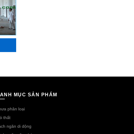
thấp
ANH MỤC SẢN PHẨM
ưa phân loại
i thất
ch ngăn di dộng