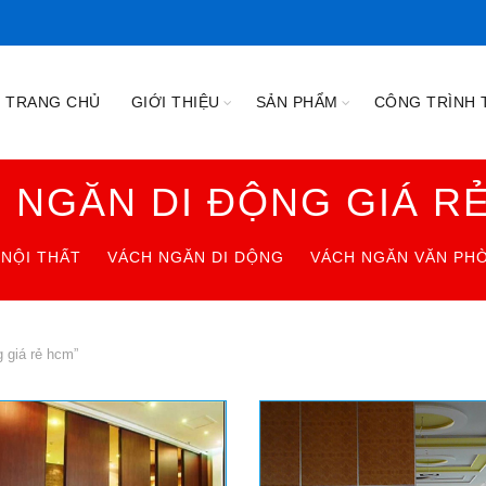
TRANG CHỦ
GIỚI THIỆU
SẢN PHẨM
CÔNG TRÌNH T
 NGĂN DI ĐỘNG GIÁ R
NỘI THẤT
VÁCH NGĂN DI DỘNG
VÁCH NGĂN VĂN PH
 giá rẻ hcm”