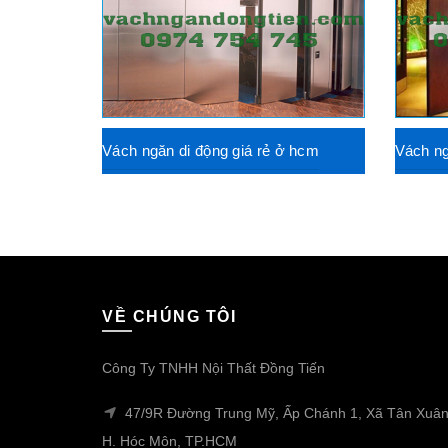
Vách ngăn di động giá rẻ ở hcm
Vách ng
VỀ CHÚNG TÔI
Công Ty TNHH Nội Thất Đồng Tiến
47/9R Đường Trung Mỹ, Ấp Chánh 1, Xã Tân Xuân
H. Hóc Môn, TP.HCM