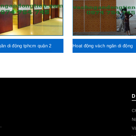
ăn di động tphcm quận 2
Hoạt động vách ngăn di động
D
Ch
Nộ
,
Vá