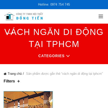
Hotline: 0974 754 745
VÁCH NGĂN DI ĐỘNG
TẠI TPHCM
CATEGORIES
Trang chủ
Sản phẩm được gắn thẻ “vách ngăn di động tại tphcm”
Filters