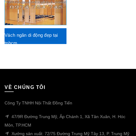
Vách ngăn di động đẹp tại
tphcm
VỀ CHÚNG TÔI
Công Ty TNHH Nội Thất Đồng Tiến
47/9R Đường Trung Mỹ, Ấp Chánh 1, Xã Tân Xuân, H. Hóc
Môn, TP.HCM
Xưởng sản xuất: 72/75 Đường Trung Mỹ Tây 13, P. Trung Mỹ