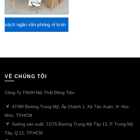
vách ngăn văn phòng nỉ kính
VỀ CHÚNG TÔI
Công Ty TNHH Nội Thất Đồng Tiến
47/9R Đường Trung Mỹ, Ấp Chánh 1, Xã Tân Xuân, H. Hóc
Môn, TP.HCM
Xưởng sản xuất: 72/75 Đường Trung Mỹ Tây 13, P. Trung Mỹ
Tây, Q.12, TP.HCM