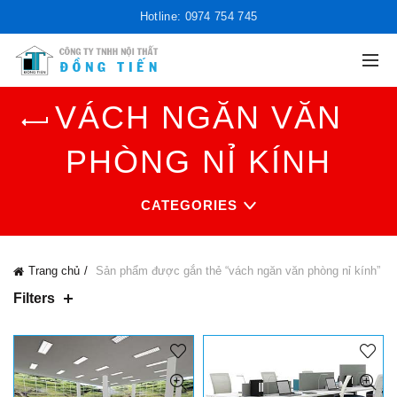
Hotline: 0974 754 745
VÁCH NGĂN VĂN
PHÒNG NỈ KÍNH
CATEGORIES
Trang chủ
Sản phẩm được gắn thẻ “vách ngăn văn phòng nỉ kính”
Filters