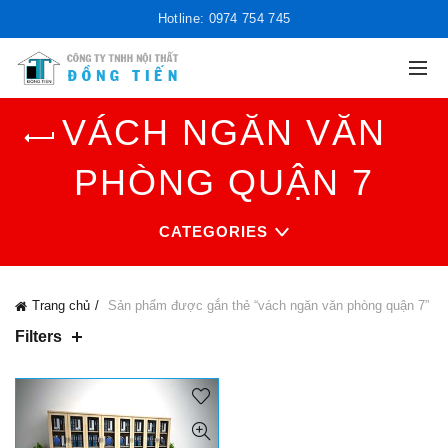
Hotline: 0974 754 745
VÁCH NGĂN VĂN
PHÒNG QUẬN 7
CATEGORIES
Trang chủ
Sản phẩm được gắn thẻ “vách ngăn văn phòng quận 7”
Filters