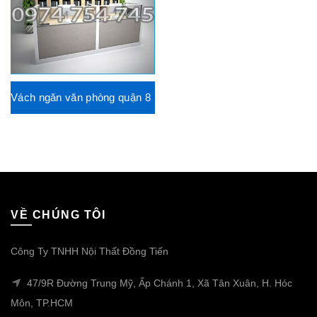
Vách ngăn văn phòng quận 8
VỀ CHÚNG TÔI
Công Ty TNHH Nội Thất Đồng Tiến
47/9R Đường Trung Mỹ, Ấp Chánh 1, Xã Tân Xuân, H. Hóc
Môn, TP.HCM