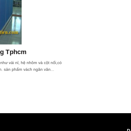
ng Tphcm
hư vải nỉ, hệ nhôm và cột nối,có
ơn. sản phẩm vách ngăn văn...
D