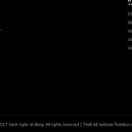
Ch
Nộ
,
Vá
V
.
Vá
017 Vách ngăn di động. All rights reserved | Thiết kế webiste Rubikco