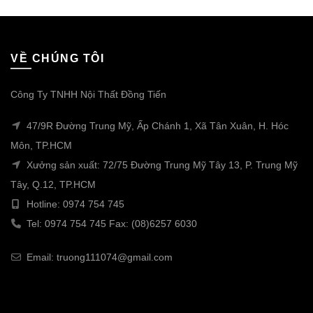
VỀ CHÚNG TÔI
Công Ty TNHH Nội Thất Đồng Tiến
47/9R Đường Trung Mỹ, Ấp Chánh 1, Xã Tân Xuân, H. Hóc
Môn, TP.HCM
Xưởng sản xuất: 72/75 Đường Trung Mỹ Tây 13, P. Trung Mỹ
Tây, Q.12, TP.HCM
Hotline: 0974 754 745
Tel: 0974 754 745 Fax: (08)6257 6030
Email: truong111074@gmail.com