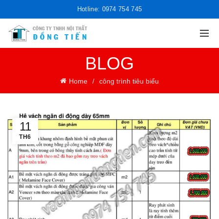
Hotline: 0974 754 745
BLOG
Home
công trình tiêu biểu
11
TH6