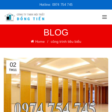
Hotline: 0974 754 745
BLOG
Home
công trình tiêu biểu
02
TH11