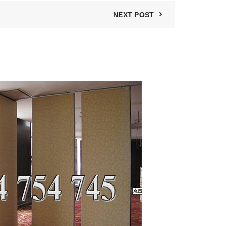
NEXT POST
06
TH11