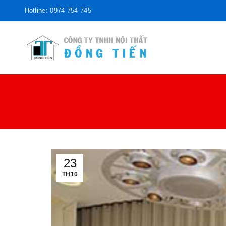
Hotline: 0974 754 745
23
TH10