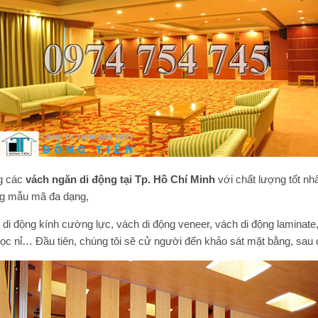
ng các
vách ngăn di động tại Tp. Hồ Chí Minh
với chất lượng tốt nhấ
ng mẫu mã đa dạng,
h di động kính cường lực, vách di động veneer, vách di động laminate
ọc nỉ… Đầu tiên, chúng tôi sẽ cử người đến khảo sát mặt bằng, sau đ