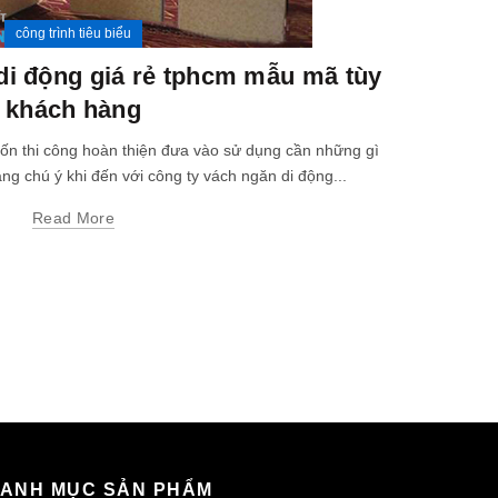
công trình tiêu biểu
vách n
di động giá rẻ tphcm mẫu mã tùy
khách hàng
vách ngăn d
chia 
ốn thi công hoàn thiện đưa vào sử dụng cần những gì
 chú ý khi đến với công ty vách ngăn di động...
Read More
ANH MỤC SẢN PHẨM