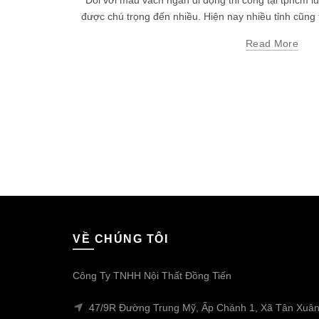
Đối với mẫu vách ngăn di động thi công tại tphcm l
được chú trọng đến nhiều. Hiện nay nhiều tỉnh cũng 
Read More
VỀ CHÚNG TÔI
Công Ty TNHH Nội Thất Đồng Tiến
47/9R Đường Trung Mỹ, Ấp Chánh 1, Xã Tân Xuân