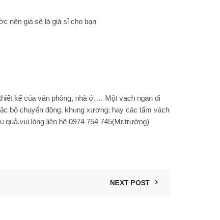
c nên giá sẽ là giá sỉ cho bạn
i thiết kế của văn phòng, nhà ở,… Một
vach ngan di
 hoặc bộ chuyển động, khung xương; hay các tấm vách
u quả.vui lòng liên hệ 0974 754 745(Mr.trường)
NEXT POST