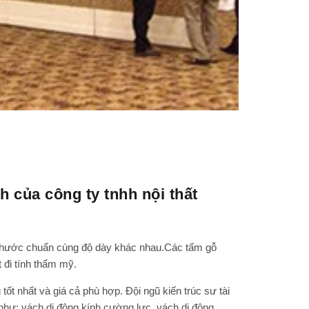
h của công ty tnhh nội thất
h thước chuẩn cùng độ dày khác nhau.Các tấm gỗ
đi tính thẩm mỹ.
tốt nhất và giá cả phù hợp. Đội ngũ kiến trúc sư tài
như: vách di động kính cường lực, vách di động