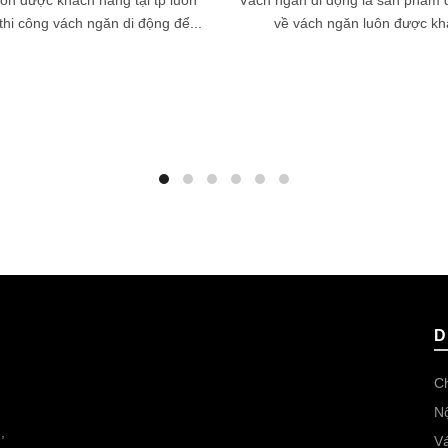
uôn được khách hàng tại tp luôn
Vách ngăn di động là sản phẩm đ
thi công vách ngăn di động để...
về vách ngăn luôn được khá
D
Ch
Nộ
,
Vá