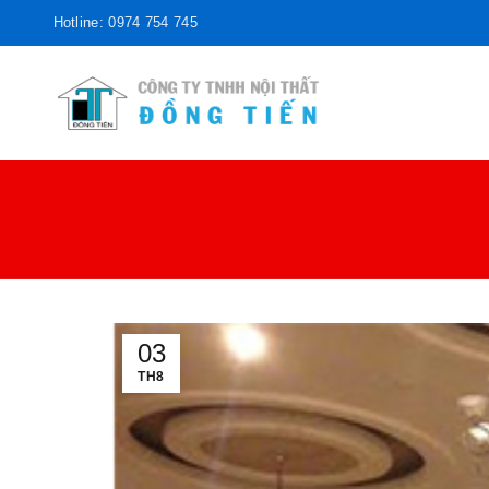
Hotline: 0974 754 745
03
TH8