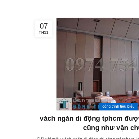
07
TH11
công trình tiêu biểu
vách ngăn di động tphcm được
cũng như vận c