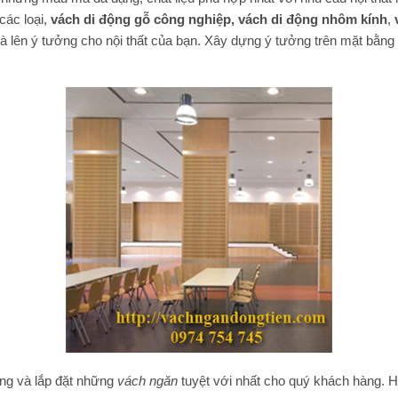
các loại,
vách di động gỗ công nghiệp,
vách di động nhôm kính
,
à lên ý tưởng cho nội thất của bạn. Xây dựng ý tưởng trên mặt bằng
ng và lắp đặt những
vách ngăn
tuyệt với nhất cho quý khách hàng. H