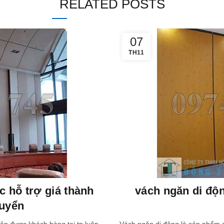
RELATED POSTS
07
TH11
 hỗ trợ giá thành
vách ngăn di độ
huyển