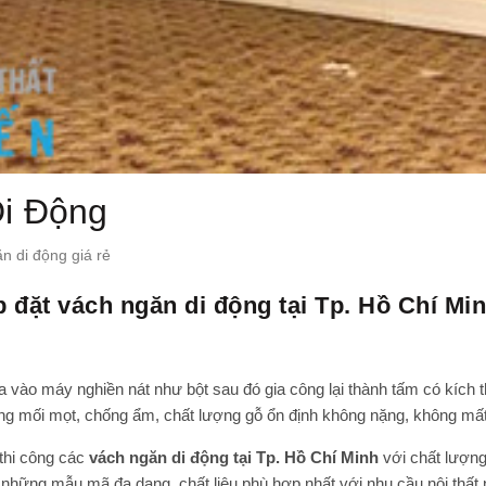
i Động
n di động giá rẻ
 đặt vách ngăn di động tại Tp. Hồ Chí Min
a vào máy nghiền nát như bột sau đó gia công lại thành tấm có kíc
g mối mọt, chống ẩm, chất lượng gỗ ổn định không nặng, không mất 
 thi công các
vách ngăn di động
tại Tp. Hồ Chí Minh
với chất lượng 
những mẫu mã đa dạng, chất liệu phù hợp nhất với nhu cầu nội thất 