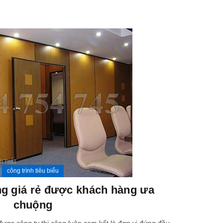
06
TH11
công trình tiêu biểu
ng giá rẻ được khách hàng ưa
chuộng
thi côn