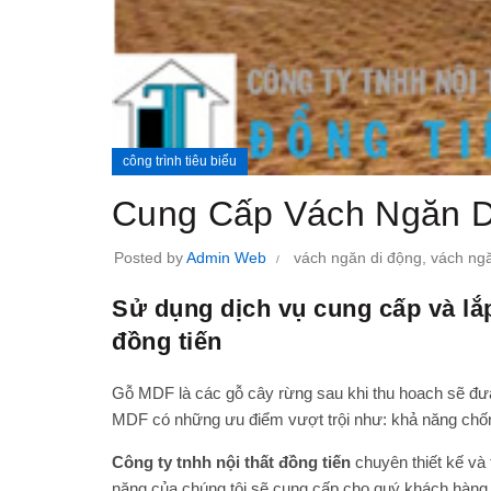
công trình tiêu biểu
Cung Cấp Vách Ngăn D
Posted by
Admin Web
vách ngăn di động
,
vách ngă
Sử dụng dịch vụ cung cấp và lắp
đồng tiến
Gỗ MDF là các gỗ cây rừng sau khi thu hoach sẽ đư
MDF có những ưu điểm vượt trội như: khả năng chốn
Công ty tnhh nội thất đồng tiến
chuyên thiết kế và
năng của chúng tôi sẽ cung cấp cho quý khách hàng 