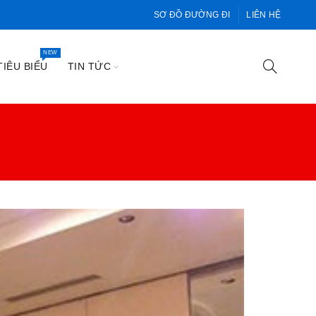
SƠ ĐỒ ĐƯỜNG ĐI
LIÊN HỆ
NEW
IÊU BIỂU
TIN TỨC