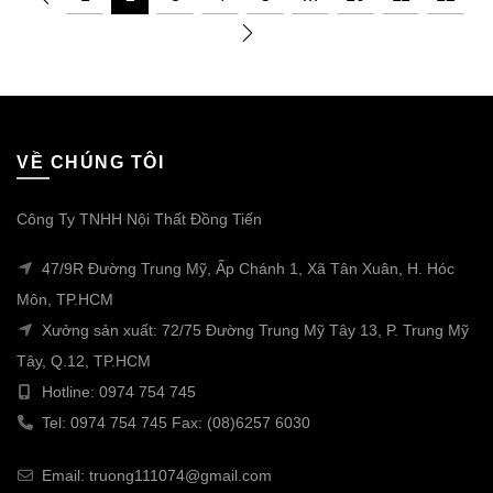
VỀ CHÚNG TÔI
Công Ty TNHH Nội Thất Đồng Tiến
47/9R Đường Trung Mỹ, Ấp Chánh 1, Xã Tân Xuân, H. Hóc
Môn, TP.HCM
Xưởng sản xuất: 72/75 Đường Trung Mỹ Tây 13, P. Trung Mỹ
Tây, Q.12, TP.HCM
Hotline: 0974 754 745
Tel: 0974 754 745 Fax: (08)6257 6030
Email: truong111074@gmail.com