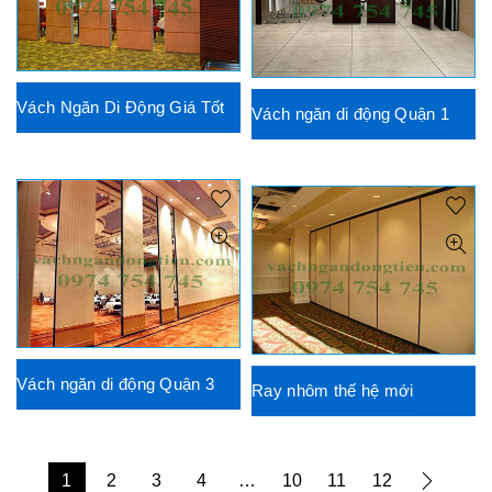
Vách Ngăn Di Động Giá Tốt
Vách ngăn di động Quận 1
Vách ngăn di động Quận 3
Ray nhôm thế hệ mới
1
2
3
4
…
10
11
12