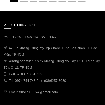
VỀ CHÚNG TÔI
Công Ty TNHH Nội Thất Đồng Tiến
47/9R Đường Trung Mỹ, Ấp Chánh 1, Xã Tân Xuân, H. Hóc
Môn, TP.HCM
Xưởng sản xuất: 72/75 Đường Trung Mỹ Tây 13, P. Trung Mỹ
Tây, Q.12, TP.HCM
Hotline: 0974 754 745
Tel: 0974 754 745 Fax: (08)6257 6030
Email: truong111074@gmail.com