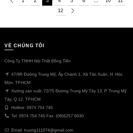
1
2
3
4
5
6
…
10
11
12
VỀ CHÚNG TÔI
Công Ty TNHH Nội Thất Đồng Tiến
47/9R Đường Trung Mỹ, Ấp Chánh 1, Xã Tân Xuân, H. Hóc
Môn, TP.HCM
Xưởng sản xuất: 72/75 Đường Trung Mỹ Tây 13, P. Trung Mỹ
Tây, Q.12, TP.HCM
Hotline: 0974 754 745
Tel: 0974 754 745 Fax: (08)6257 6030
Email: truong111074@gmail.com