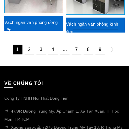
Vách ngăn văn phòng đồng
Vách ngăn văn phòng kính
tiến
đẹp
1
2
3
4
…
7
8
9
VỀ CHÚNG TÔI
Công Ty TNHH Nội Thất Đồng Tiến
47/9R Đường Trung Mỹ, Ấp Chánh 1, Xã Tân Xuân, H. Hóc
Môn, TP.HCM
Xưởng sản xuất: 72/75 Đường Trung Mỹ Tây 13, P. Trung Mỹ