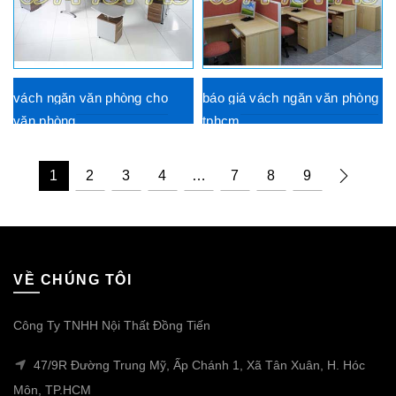
vách ngăn văn phòng cho
báo giá vách ngăn văn phòng
văn phòng
tphcm
1
2
3
4
…
7
8
9
VỀ CHÚNG TÔI
Công Ty TNHH Nội Thất Đồng Tiến
47/9R Đường Trung Mỹ, Ấp Chánh 1, Xã Tân Xuân, H. Hóc
Môn, TP.HCM