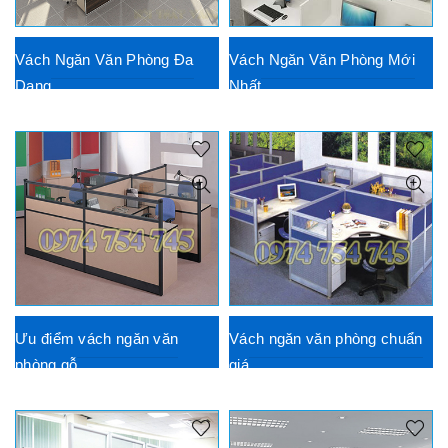
Vách Ngăn Văn Phòng Đa
Vách Ngăn Văn Phòng Mới
Dạng
Nhất
Ưu điểm vách ngăn văn
Vách ngăn văn phòng chuẩn
phòng gỗ
giá