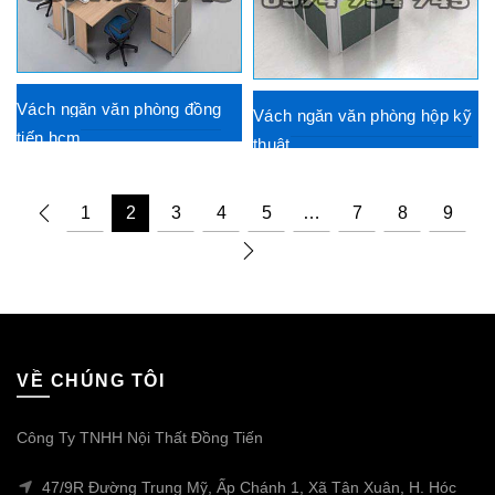
Vách ngăn văn phòng đồng
Vách ngăn văn phòng hộp kỹ
tiến hcm
thuật
1
2
3
4
5
…
7
8
9
VỀ CHÚNG TÔI
Công Ty TNHH Nội Thất Đồng Tiến
47/9R Đường Trung Mỹ, Ấp Chánh 1, Xã Tân Xuân, H. Hóc