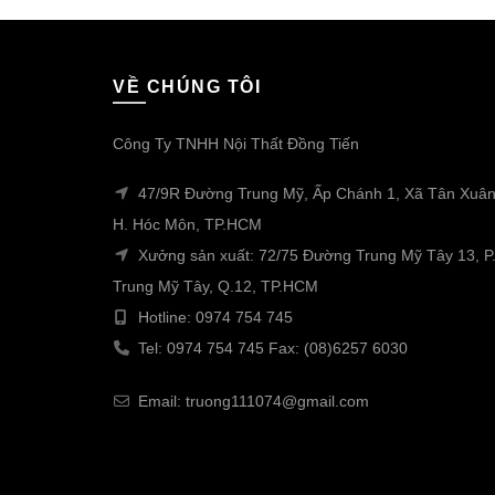
VỀ CHÚNG TÔI
Công Ty TNHH Nội Thất Đồng Tiến
47/9R Đường Trung Mỹ, Ấp Chánh 1, Xã Tân Xuân
H. Hóc Môn, TP.HCM
Xưởng sản xuất: 72/75 Đường Trung Mỹ Tây 13, P
Trung Mỹ Tây, Q.12, TP.HCM
Hotline: 0974 754 745
Tel: 0974 754 745 Fax: (08)6257 6030
Email: truong111074@gmail.com