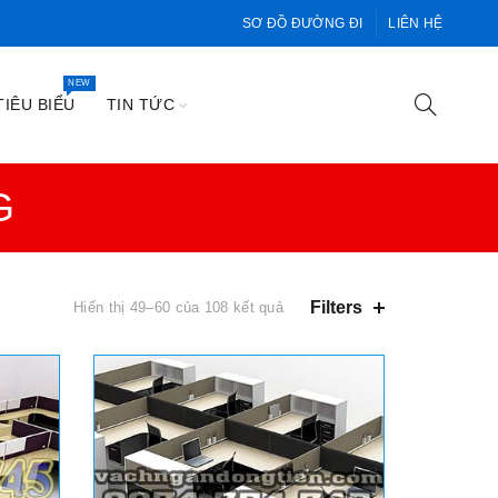
SƠ ĐỒ ĐƯỜNG ĐI
LIÊN HỆ
NEW
IÊU BIỂU
TIN TỨC
G
Filters
Hiển thị 49–60 của 108 kết quả