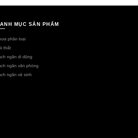
ANH MỤC SẢN PHẨM
ưa phân loại
i thất
ch ngăn di dộng
ách ngăn văn phòng
ch ngăn vệ sinh