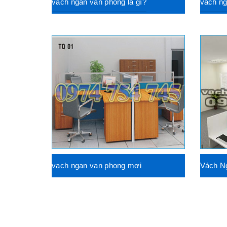
vách ngăn văn phòng là gì?
vách ng
vach ngan van phong mơi
Vách N