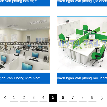
ăn văn phòng làm việc
vách ngăn văn phòng lựa chọ
găn Văn Phòng Mới Nhất
vách ngăn văn phòng mới nhấ
1
2
3
4
5
6
7
8
9