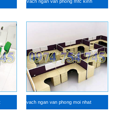
n
Vách ngăn văn phòng mfc kính
t
vach ngan van phong moi nhat