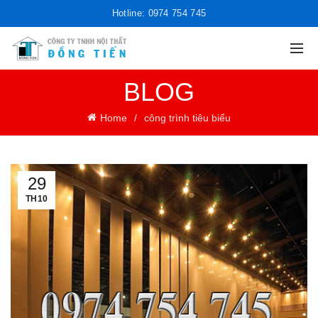
Hotline: 0974 754 745
BLOG
Home
công trình tiêu biểu
29
TH10