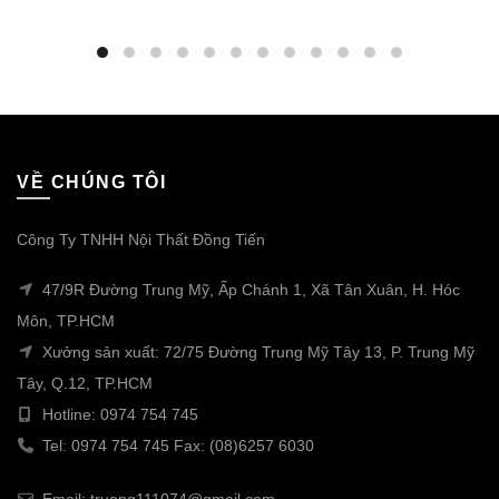
VỀ CHÚNG TÔI
Công Ty TNHH Nội Thất Đồng Tiến
47/9R Đường Trung Mỹ, Ấp Chánh 1, Xã Tân Xuân, H. Hóc
Môn, TP.HCM
Xưởng sản xuất: 72/75 Đường Trung Mỹ Tây 13, P. Trung Mỹ
Tây, Q.12, TP.HCM
Hotline: 0974 754 745
Tel: 0974 754 745 Fax: (08)6257 6030
Email: truong111074@gmail.com