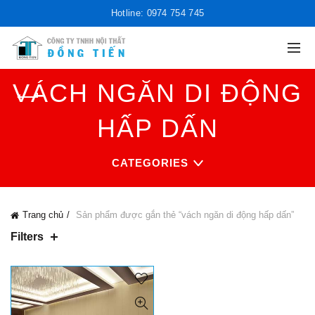
Hotline: 0974 754 745
VÁCH NGĂN DI ĐỘNG
HẤP DẤN
CATEGORIES
Trang chủ
Sản phẩm được gắn thẻ “vách ngăn di động hấp dấn”
Filters