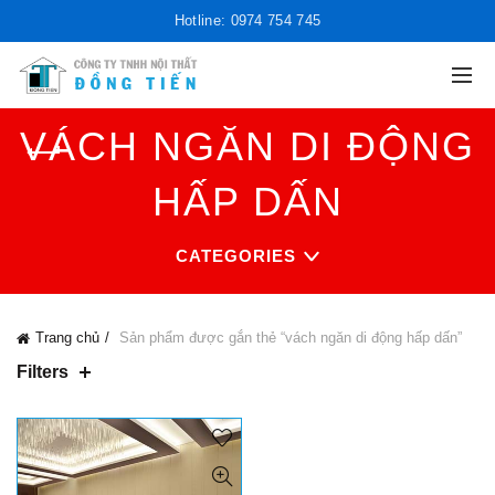
Hotline: 0974 754 745
VÁCH NGĂN DI ĐỘNG
HẤP DẤN
CATEGORIES
Trang chủ
Sản phẩm được gắn thẻ “vách ngăn di động hấp dấn”
Filters