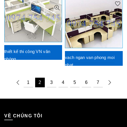
thiết kế thi công VN văn
vach ngan van phong moi
phòng
nhat
1
2
3
4
5
6
7
VỀ CHÚNG TÔI