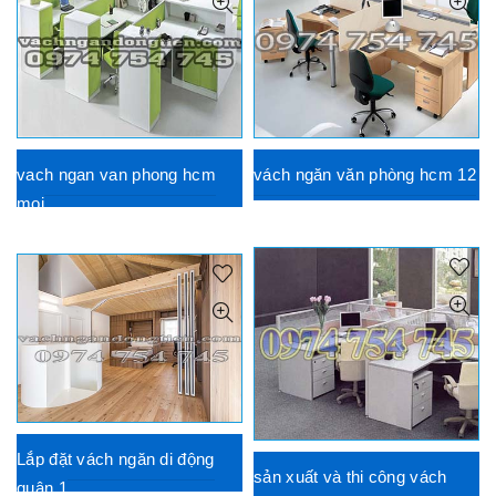
vach ngan van phong hcm
vách ngăn văn phòng hcm 12
moi
Lắp đặt vách ngăn di động
sản xuất và thi công vách
quận 1