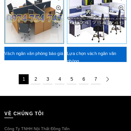
Vách ngăn văn phòng báo giá
Lựa chọn vách ngăn văn
phòng
1
2
3
4
5
6
7
VỀ CHÚNG TÔI
Công Ty TNHH Nội Thất Đồng Tiến