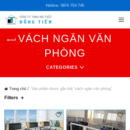
Hotline: 0974 754 745
VÁCH NGĂN VĂN
PHÒNG
CATEGORIES
Trang chủ
Sản phẩm được gắn thẻ “vách ngăn văn phòng”
Filters