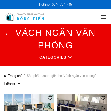
Hotline: 0974 754 745
VÁCH NGĂN VĂN
PHÒNG
CATEGORIES
Trang chủ
Sản phẩm được gắn thẻ “vách ngăn văn phòng”
Filters