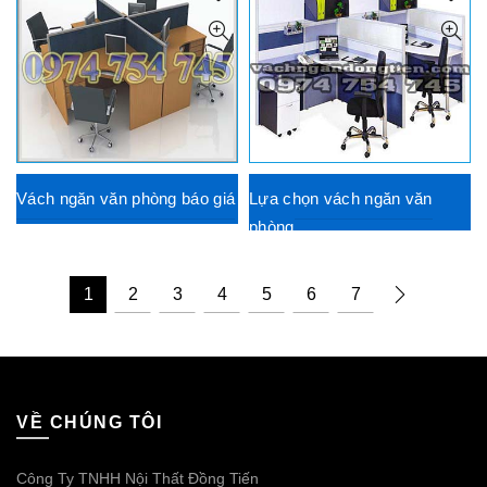
Vách ngăn văn phòng báo giá
Lựa chọn vách ngăn văn
phòng
1
2
3
4
5
6
7
VỀ CHÚNG TÔI
Công Ty TNHH Nội Thất Đồng Tiến