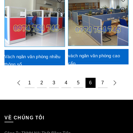
vách ngăn văn phòng cao
Vách ngăn văn phòng nhiều
cấp
thông số
1
2
3
4
5
6
7
VỀ CHÚNG TÔI