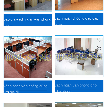
vách ngăn di động cao cấp
báo giá vách ngăn văn phòng
hcm
tphcm
vách ngăn văn phòng cho
vách ngăn văn phòng cùng
văn phòng
với giá rẻ