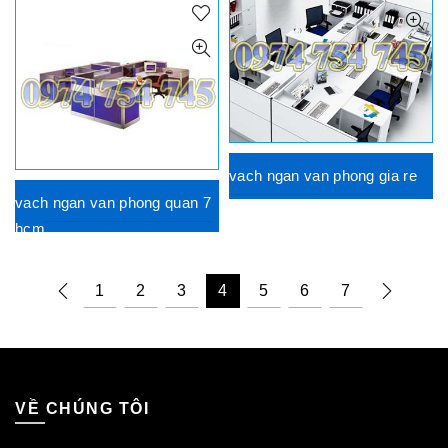
vach ngan van phong gia re
vach ngan van phong quan 7
hcm
1
2
3
4
5
6
7
VỀ CHÚNG TÔI