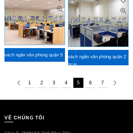
vách ngăn văn phòng quận 5
vách ngăn văn phòng quận 2
hcm
1
2
3
4
5
6
7
VỀ CHÚNG TÔI