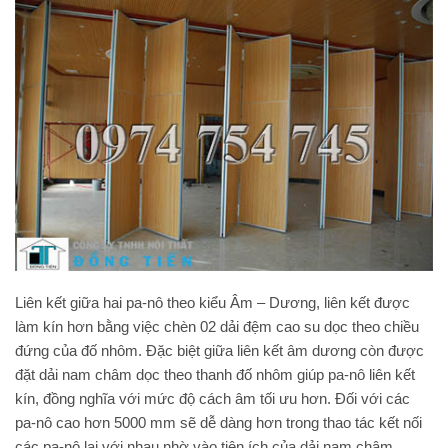
Liên kết giữa hai pa-nô theo kiểu Âm – Dương, liên kết được
làm kín hơn bằng việc chèn 02 dải đệm cao su dọc theo chiều
đứng của đố nhôm. Đặc biệt giữa liên kết âm dương còn được
đặt dải nam châm dọc theo thanh đố nhôm giúp pa-nô liên kết
kín, đồng nghĩa với mức độ cách âm tối ưu hơn. Đối với các
pa-nô cao hơn 5000 mm sẽ dễ dàng hơn trong thao tác kết nối
các pa-nô lại với nhau nhờ vào tiện ích của dải nam châm