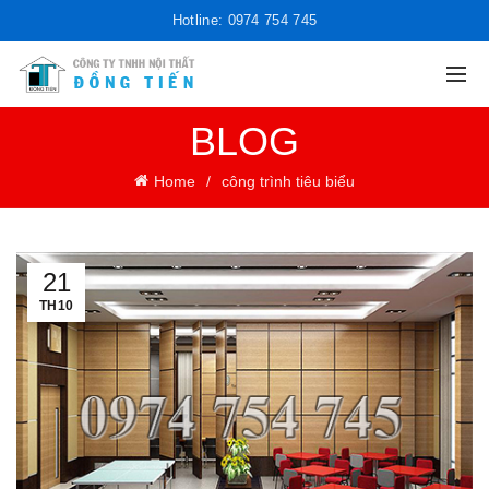
Hotline: 0974 754 745
BLOG
Home
công trình tiêu biểu
21
TH10