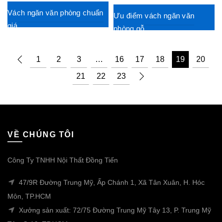
Vách ngăn văn phòng chuẩn
Ưu điểm vách ngăn văn
giá
phòng gỗ
1
2
3
…
16
17
18
19
20
21
22
23
VỀ CHÚNG TÔI
Công Ty TNHH Nội Thất Đồng Tiến
47/9R Đường Trung Mỹ, Ấp Chánh 1, Xã Tân Xuân, H. Hóc
Môn, TP.HCM
Xưởng sản xuất: 72/75 Đường Trung Mỹ Tây 13, P. Trung Mỹ