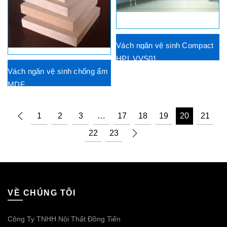
Vách ngăn vệ sinh Compact
HPL VVS01
Vách ngăn vệ sinh chống ẩm
MDF
1
2
3
…
17
18
19
20
21
22
23
VỀ CHÚNG TÔI
Công Ty TNHH Nội Thất Đồng Tiến