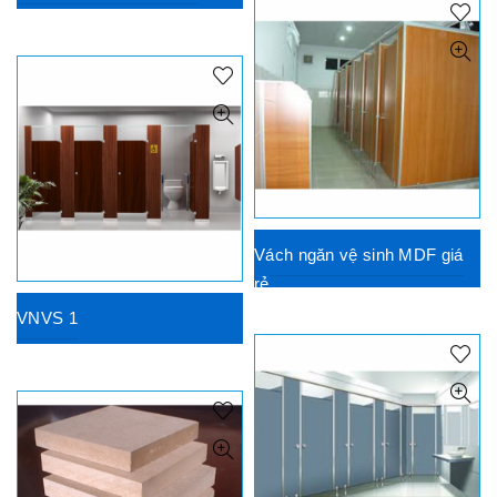
Vách ngăn vệ sinh MDF giá
rẻ
VNVS 1