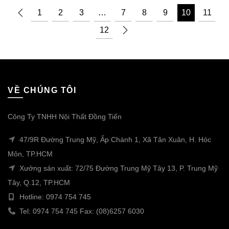
1
2
3
…
7
8
9
10
11
12
VỀ CHÚNG TÔI
Công Ty TNHH Nội Thất Đồng Tiến
47/9R Đường Trung Mỹ, Ấp Chánh 1, Xã Tân Xuân, H. Hóc
Môn, TP.HCM
Xưởng sản xuất: 72/75 Đường Trung Mỹ Tây 13, P. Trung Mỹ
Tây, Q.12, TP.HCM
Hotline: 0974 754 745
Tel: 0974 754 745 Fax: (08)6257 6030