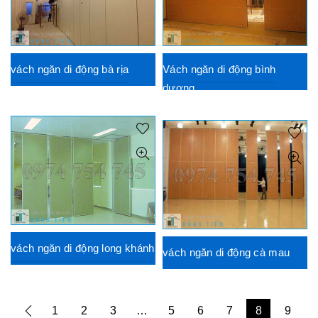
vách ngăn di động bà rịa
Vách ngăn di động bình
dương
vách ngăn di động long khánh
vách ngăn di động cà mau
1
2
3
…
5
6
7
8
9