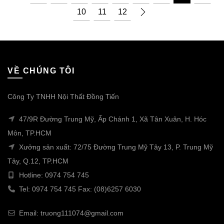
10
11
12
VỀ CHÚNG TÔI
Công Ty TNHH Nội Thất Đồng Tiến
47/9R Đường Trung Mỹ, Ấp Chánh 1, Xã Tân Xuân, H. Hóc
Môn, TP.HCM
Xưởng sản xuất: 72/75 Đường Trung Mỹ Tây 13, P. Trung Mỹ
Tây, Q.12, TP.HCM
Hotline: 0974 754 745
Tel: 0974 754 745 Fax: (08)6257 6030
Email: truong111074@gmail.com