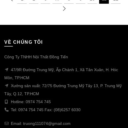
VỀ CHÚNG TÔI
Công Ty TNHH Nội Thất Đồng Tiến
47/9R Đường Trung Mỹ, Ấp Chánh 1, Xã Tân Xuân, H. Hóc
Môn, TP.HCM
Xưởng sản xuất: 72/75 Đường Trung Mỹ Tây 13, P. Trung Mỹ
Tây, Q.12, TP.HCM
Hotline: 0974 754 745
Tel: 0974 754 745 Fax: (08)6257 6030
Email: truong111074@gmail.com