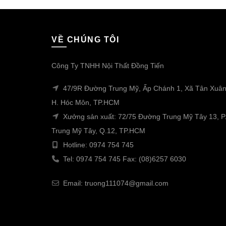
VỀ CHÚNG TÔI
Công Ty TNHH Nội Thất Đồng Tiến
47/9R Đường Trung Mỹ, Ấp Chánh 1, Xã Tân Xuân
H. Hóc Môn, TP.HCM
Xưởng sản xuất: 72/75 Đường Trung Mỹ Tây 13, P
Trung Mỹ Tây, Q.12, TP.HCM
Hotline: 0974 754 745
Tel: 0974 754 745 Fax: (08)6257 6030
Email: truong111074@gmail.com