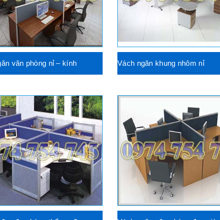
ăn văn phòng nỉ – kính
Vách ngăn khung nhôm nỉ