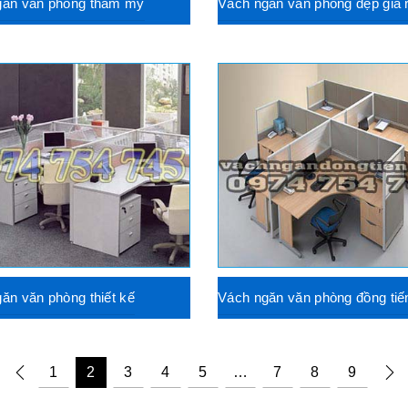
găn văn phòng thẩm mỹ
Vách ngăn văn phòng đẹp giá 
ăn văn phòng thiết kế
Vách ngăn văn phòng đồng ti
1
2
3
4
5
…
7
8
9