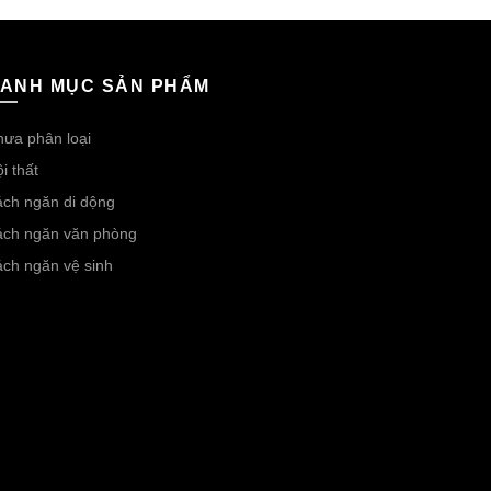
ANH MỤC SẢN PHẨM
ưa phân loại
i thất
ch ngăn di dộng
ách ngăn văn phòng
ch ngăn vệ sinh