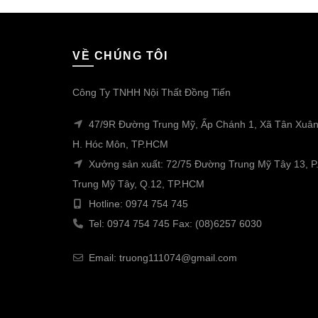
VỀ CHÚNG TÔI
Công Ty TNHH Nội Thất Đồng Tiến
47/9R Đường Trung Mỹ, Ấp Chánh 1, Xã Tân Xuân
H. Hóc Môn, TP.HCM
Xưởng sản xuất: 72/75 Đường Trung Mỹ Tây 13, P
Trung Mỹ Tây, Q.12, TP.HCM
Hotline: 0974 754 745
Tel: 0974 754 745 Fax: (08)6257 6030
Email: truong111074@gmail.com