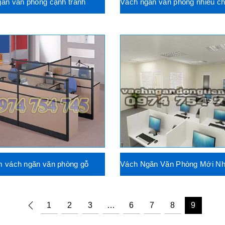
ăn văn phòng cạnh tranh
Vách ngăn văn phòng nhiều chấ
m vách ngăn văn phòng gỗ
Vách Ngăn Văn Phòng Mới Nh
1
2
3
…
6
7
8
9