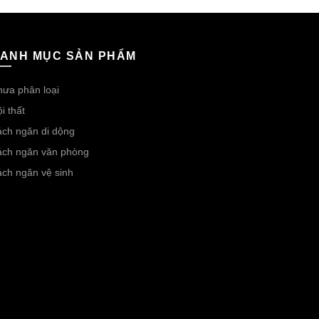
ANH MỤC SẢN PHẨM
ưa phân loại
i thất
ch ngăn di dộng
ách ngăn văn phòng
ch ngăn vệ sinh