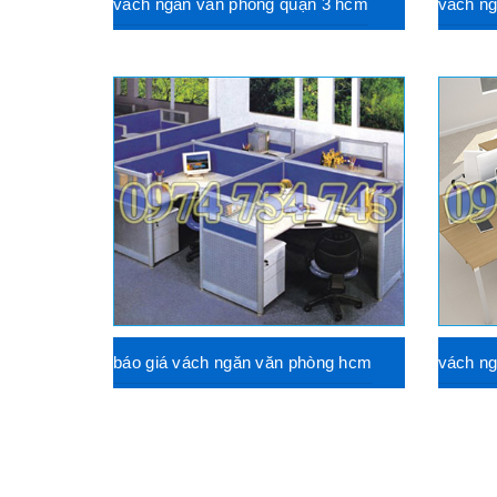
vách ngăn văn phòng quận 3 hcm
vách n
báo giá vách ngăn văn phòng hcm
vách n