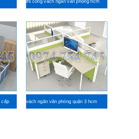
thi công vách ngăn văn phòng hcm
 cấp
vách ngăn văn phòng quận 3 hcm