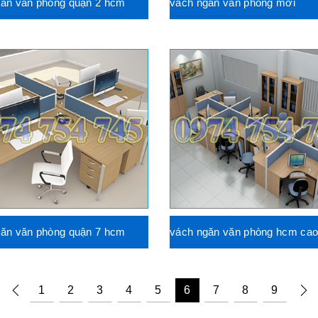
găn văn phòng quận 2 hcm
vach ngan van phong mơi
găn văn phòng quận 7 hcm
vách ngăn văn phòng hcm cao
1
2
3
4
5
6
7
8
9