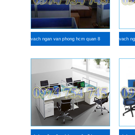
vach ngan van phong hcm quan 8
vach n