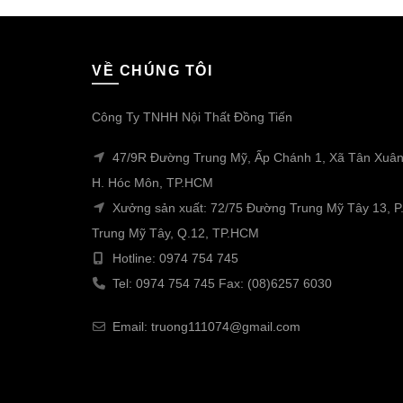
VỀ CHÚNG TÔI
Công Ty TNHH Nội Thất Đồng Tiến
47/9R Đường Trung Mỹ, Ấp Chánh 1, Xã Tân Xuân
H. Hóc Môn, TP.HCM
Xưởng sản xuất: 72/75 Đường Trung Mỹ Tây 13, P
Trung Mỹ Tây, Q.12, TP.HCM
Hotline: 0974 754 745
Tel: 0974 754 745 Fax: (08)6257 6030
Email: truong111074@gmail.com