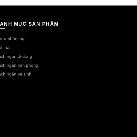
ANH MỤC SẢN PHẨM
ưa phân loại
i thất
ch ngăn di dộng
ách ngăn văn phòng
ch ngăn vệ sinh