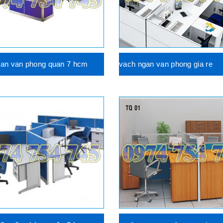
gan van phong quan 7 hcm
vach ngan van phong gia re