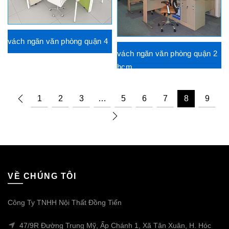
vách ngăn văn phòng quận 4
vách ngăn văn phòng quận 2
hcm
1
2
3
…
5
6
7
8
9
VỀ CHÚNG TÔI
Công Ty TNHH Nội Thất Đồng Tiến
47/9R Đường Trung Mỹ, Ấp Chánh 1, Xã Tân Xuân, H. Hóc